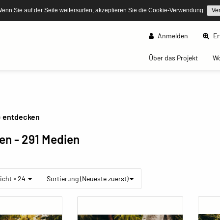
Wenn Sie auf der Seite weitersurfen, akzeptieren Sie die Cookie-Verwendung:
Ve
Anmelden
Er
(curren
Über das Projekt
W
entdecken
ken
- 291 Medien
icht × 24
Sortierung (Neueste zuerst)