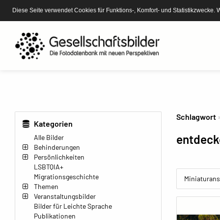
Diese Seite verwendet Cookies für Funktions-, Komfort- und Statistikzwecke. 
Schlagwort
Kategorien
entdec
Alle Bilder
Behinderungen
Persönlichkeiten
LSBTQIA+
Migrationsgeschichte
Miniaturans
Themen
Veranstaltungsbilder
Bilder für Leichte Sprache
Publikationen