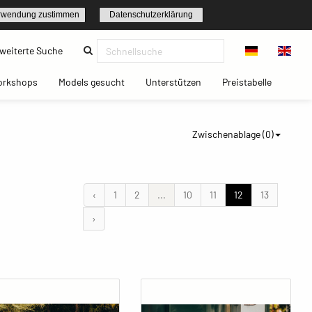
rwendung zustimmen
Datenschutzerklärung
(current)
weiterte Suche
t)
(current)
(current)
(current)
(current)
orkshops
Models gesucht
Unterstützen
Preistabelle
Zwischenablage (
0
)
‹
1
2
...
10
11
12
13
›