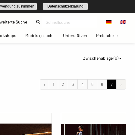
rwendung zustimmen
Datenschutzerklärung
(current)
weiterte Suche
t)
(current)
(current)
(current)
(current)
orkshops
Models gesucht
Unterstützen
Preistabelle
Zwischenablage (
0
)
‹
1
2
3
4
5
6
7
›