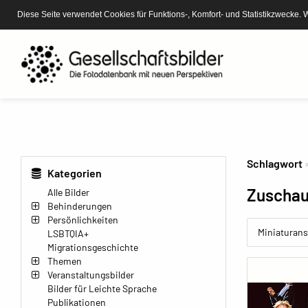
Diese Seite verwendet Cookies für Funktions-, Komfort- und Statistikzwecke. 
Schlagwort
Kategorien
Zuscha
Alle Bilder
Behinderungen
Persönlichkeiten
Miniaturans
LSBTQIA+
Migrationsgeschichte
Themen
Veranstaltungsbilder
Bilder für Leichte Sprache
Publikationen