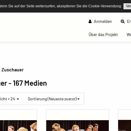
Wenn Sie auf der Seite weitersurfen, akzeptieren Sie die Cookie-Verwendung:
Ve
Anmelden
Er
(curren
Über das Projekt
W
Zuschauer
uer
- 167 Medien
icht × 24
Sortierung (Neueste zuerst)