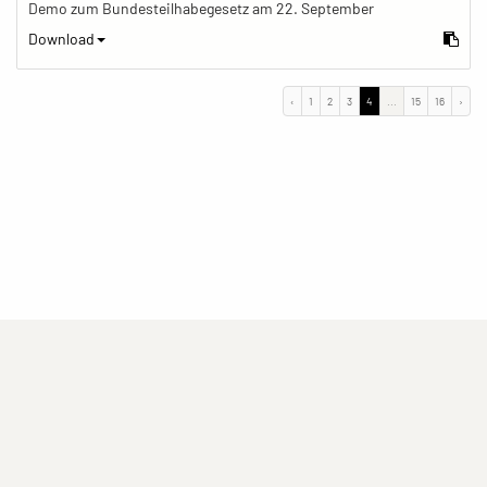
Demo zum Bundesteilhabegesetz am 22. September
Download
‹
1
2
3
4
...
15
16
›
(current)
(current)
(current)
Impressum
Datenschutzerklärung
Kontakt
(current)
(current)
Nutzungsbedingungen
Popup
Erstellt mit
ImagePlant
Copyright © 2026
Sozialhelden e.V.
.
Alle Rechte vorbehalten .