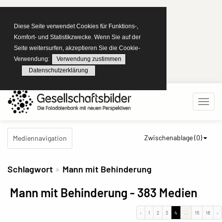
Diese Seite verwendet Cookies für Funktions-,
Komfort- und Statistikzwecke. Wenn Sie auf der
Seite weitersurfen, akzeptieren Sie die Cookie-
Verwendung:
Verwendung zustimmen
Datenschutzerklärung
Zwischenablage (
0
)
Mediennavigation
Schlagwort
Mann mit Behinderung
Mann mit Behinderung
- 383 Medien
‹
1
2
3
4
...
15
16
›