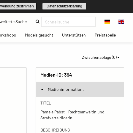
rwendung zustimmen
Datenschutzerklärung
(current)
weiterte Suche
t)
(current)
(current)
(current)
(current)
orkshops
Models gesucht
Unterstützen
Preistabelle
Zwischenablage (
0
)
Medien-ID:
394
Medieninformation:
TITEL
Pamela Pabst - Rechtsanwältin und
Strafverteidigerin
BESCHREIBUNG