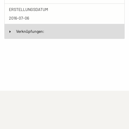
ERSTELLUNGSDATUM
2016-07-06
Verknüpfungen:
(current)
(current)
(current)
Impressum
Datenschutzerklärung
Kontakt
(current)
(current)
Nutzungsbedingungen
Popup
Erstellt mit
ImagePlant