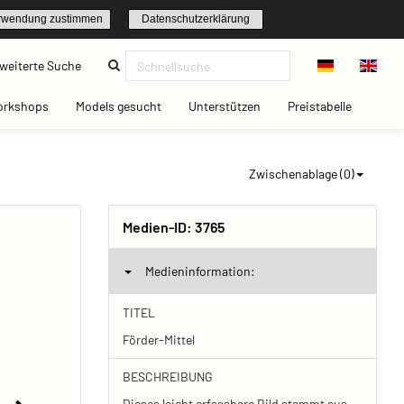
rwendung zustimmen
Datenschutzerklärung
(current)
weiterte Suche
t)
(current)
(current)
(current)
(current)
orkshops
Models gesucht
Unterstützen
Preistabelle
Zwischenablage (
0
)
Medien-ID:
3765
Medieninformation:
TITEL
Förder-Mittel
BESCHREIBUNG
Dieses leicht erfassbare Bild stammt aus