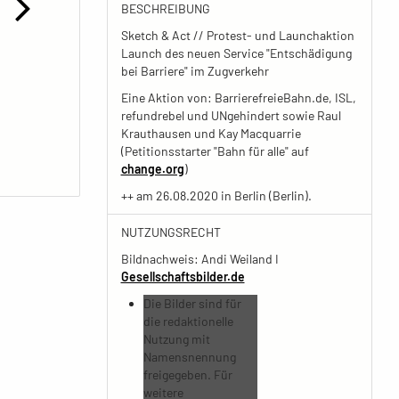
BESCHREIBUNG
Sketch & Act // Protest- und Launchaktion
Launch des neuen Service "Entschädigung
bei Barriere" im Zugverkehr
Eine Aktion von: BarrierefreieBahn.de, ISL,
refundrebel und UNgehindert sowie Raul
Krauthausen und Kay Macquarrie
(Petitionsstarter "Bahn für alle" auf
change.org
)
++ am 26.08.2020 in Berlin (Berlin).
NUTZUNGSRECHT
Bildnachweis: Andi Weiland I
Gesellschaftsbilder.de
Die Bilder sind für
die redaktionelle
Nutzung mit
Namensnennung
freigegeben. Für
weitere