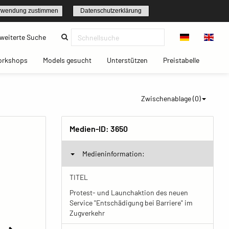
rwendung zustimmen
Datenschutzerklärung
(current)
weiterte Suche
t)
(current)
(current)
(current)
(current)
orkshops
Models gesucht
Unterstützen
Preistabelle
Zwischenablage (
0
)
Medien-ID:
3650
Medieninformation:
TITEL
Protest- und Launchaktion des neuen
Service "Entschädigung bei Barriere" im
Zugverkehr