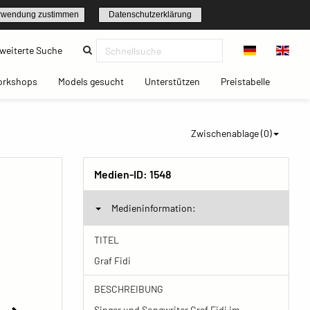
rwendung zustimmen
Datenschutzerklärung
(current)
weiterte Suche
t)
(current)
(current)
(current)
(current)
orkshops
Models gesucht
Unterstützen
Preistabelle
Zwischenablage (
0
)
Medien-ID:
1548
Medieninformation:
TITEL
Graf Fidi
BESCHREIBUNG
Singer und Songwriter Graf Fidi im